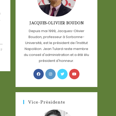
s
.
JACQUES-OLIVIER BOUDON
Depuis mai 1999, Jacques-Olivier
Boudon, professeur à Sorbonne-
Université, est le président de l'Institut
Napoléon. Jean Tulard reste membre
17
du conseil d'administration et a été élu
président d'honneur.
Opens
Opens
Opens
Opens
in
in
in
in
a
a
a
a
new
new
new
new
tab
tab
tab
tab
Vice-Présidente