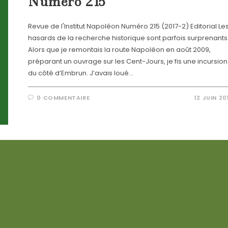
Numéro 215
Revue de l'Institut Napoléon Numéro 215 (2017-2) Editorial Le
hasards de la recherche historique sont parfois surprenants
Alors que je remontais la route Napoléon en août 2009,
préparant un ouvrage sur les Cent-Jours, je fis une incursion
du côté d’Embrun. J’avais loué…
0 COMMENTAIRE
12 JUIN 20