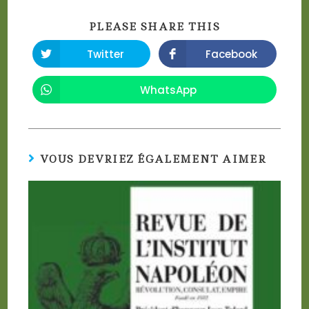
SHARE
PLEASE SHARE THIS
THIS
CONTENT
Twitter
Facebook
Opens
Opens
in
in
a
a
new
new
WhatsApp
Opens
window
window
in
a
new
window
VOUS DEVRIEZ ÉGALEMENT AIMER