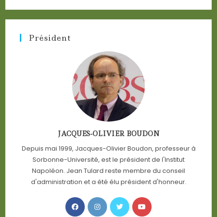
Président
JACQUES-OLIVIER BOUDON
Depuis mai 1999, Jacques-Olivier Boudon, professeur à
Sorbonne-Université, est le président de l'Institut
Napoléon. Jean Tulard reste membre du conseil
d'administration et a été élu président d'honneur.
Opens
Opens
Opens
Opens
in
in
in
in