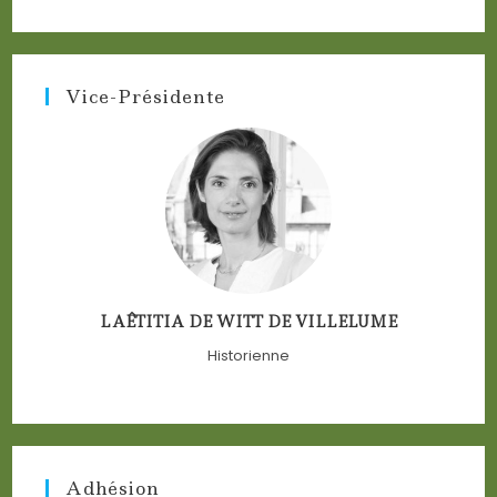
a
a
a
a
new
new
new
new
tab
tab
tab
tab
Vice-Présidente
LAÊTITIA DE WITT DE VILLELUME
Historienne
Adhésion