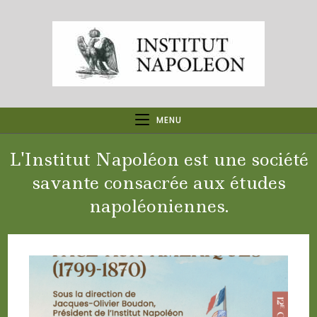
Skip
to
content
MENU
L'Institut Napoléon est une société
savante consacrée aux études
napoléoniennes.