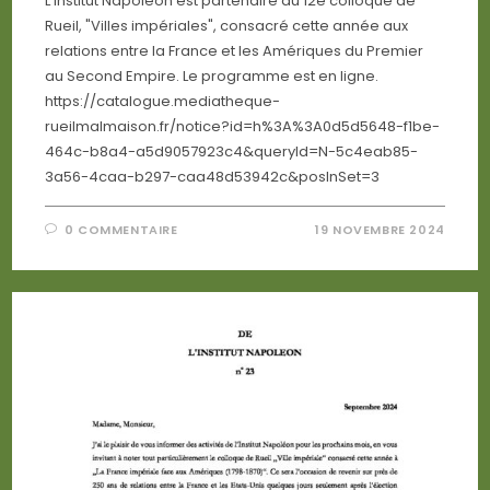
L'Institut Napoléon est partenaire du 12e colloque de
Rueil, "Villes impériales", consacré cette année aux
relations entre la France et les Amériques du Premier
au Second Empire. Le programme est en ligne.
https://catalogue.mediatheque-
rueilmalmaison.fr/notice?id=h%3A%3A0d5d5648-f1be-
464c-b8a4-a5d9057923c4&queryId=N-5c4eab85-
3a56-4caa-b297-caa48d53942c&posInSet=3
0 COMMENTAIRE
19 NOVEMBRE 2024