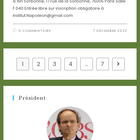
à 15h Sorbonne, 17 rue de la Sorbonne, 75005 Paris Salle
F 040 Entrée libre sur inscription obligatoire à
Institut.Napoleon@gmail.com
0 COMMENTAIRE
7 DÉCEMBRE 2022
1
2
3
4
…
7
Go to the
Président