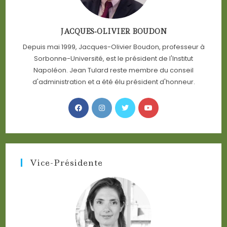
JACQUES-OLIVIER BOUDON
Depuis mai 1999, Jacques-Olivier Boudon, professeur à
Sorbonne-Université, est le président de l'Institut
Napoléon. Jean Tulard reste membre du conseil
d'administration et a été élu président d'honneur.
Opens
Opens
Opens
Opens
in
in
in
in
a
a
a
a
new
new
new
new
tab
tab
tab
tab
Vice-Présidente