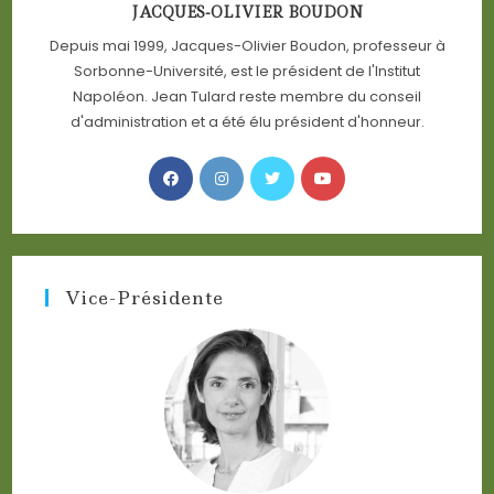
JACQUES-OLIVIER BOUDON
Depuis mai 1999, Jacques-Olivier Boudon, professeur à
Sorbonne-Université, est le président de l'Institut
Napoléon. Jean Tulard reste membre du conseil
d'administration et a été élu président d'honneur.
Opens
Opens
Opens
Opens
in
in
in
in
a
a
a
a
new
new
new
new
tab
tab
tab
tab
Vice-Présidente