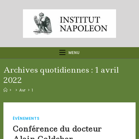
Skip
to
content
MENU
Archives quotidiennes : 1 avril
2022
>
>
Avr
>
1
ÉVÉNEMENTS
Conférence du docteur