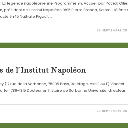
021 La légende napoléonienne Programme 9h. Accueil par Patrick Ollier
 président de l’Institut Napoléon 9h15 Pierre Branda, Sainte-Hélène 
cté 9h45 Nathalie Pigault,…
26 SEPTEMBRE 20
 de l’Institut Napoléon
 (17 rue de la Sorbonne, 75005 Paris, 3e étage, esc E ou F) Vincent
rte, 1789-1815 Docteur en histoire de Sorbonne Université, directeur
26 SEPTEMBRE 20