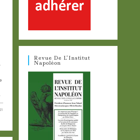
Revue De L’Institut
Napoléon
r
e
…
21