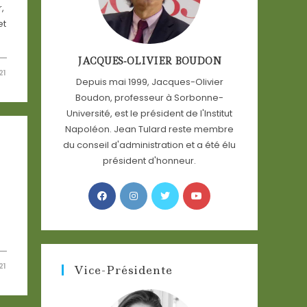
,
et
JACQUES-OLIVIER BOUDON
21
Depuis mai 1999, Jacques-Olivier
Boudon, professeur à Sorbonne-
Université, est le président de l'Institut
Napoléon. Jean Tulard reste membre
du conseil d'administration et a été élu
président d'honneur.
Opens
Opens
Opens
Opens
in
in
in
in
a
a
a
a
new
new
new
new
tab
tab
tab
tab
21
Vice-Présidente