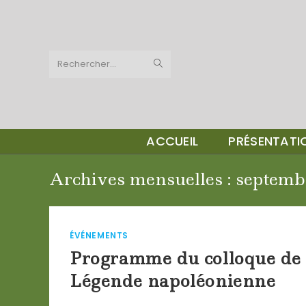
Skip
to
content
Rechercher…
ACCUEIL
PRÉSENTAT
Archives mensuelles : septemb
ÉVÉNEMENTS
Programme du colloque de R
Légende napoléonienne