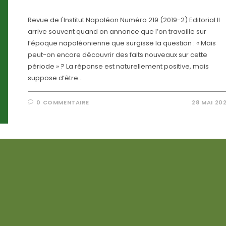
Revue de l'Institut Napoléon Numéro 219 (2019-2) Editorial Il
arrive souvent quand on annonce que l’on travaille sur
l’époque napoléonienne que surgisse la question : « Mais
peut-on encore découvrir des faits nouveaux sur cette
période » ? La réponse est naturellement positive, mais
suppose d’être…
0 COMMENTAIRE
28 MAI 20