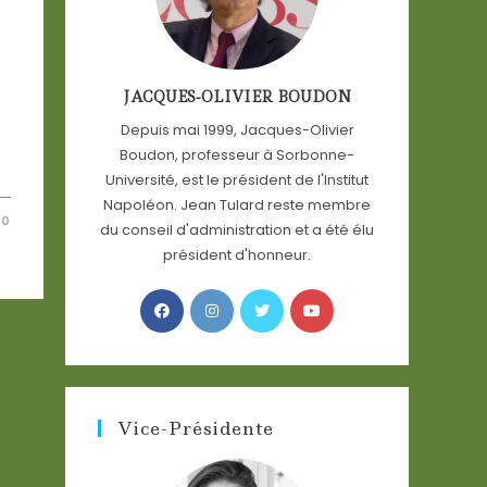
JACQUES-OLIVIER BOUDON
Depuis mai 1999, Jacques-Olivier
Boudon, professeur à Sorbonne-
Université, est le président de l'Institut
Napoléon. Jean Tulard reste membre
20
du conseil d'administration et a été élu
président d'honneur.
Opens
Opens
Opens
Opens
in
in
in
in
a
a
a
a
new
new
new
new
tab
tab
tab
tab
Vice-Présidente