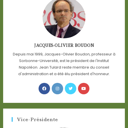
JACQUES-OLIVIER BOUDON
Depuis mai 1999, Jacques-Olivier Boudon, professeur à
Sorbonne-Université, est le président de l'Institut
Napoléon. Jean Tulard reste membre du conseil
d'administration et a été élu président d'honneur.
Opens
Opens
Opens
Opens
in
in
in
in
a
a
a
a
new
new
new
new
tab
tab
tab
tab
Vice-Présidente